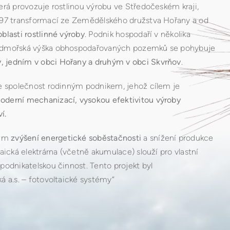
erá provozuje rostlinou výrobu ve Středočeském kraji,
1997 transformací ze Zemědělského družstva Hořany a od
oblasti rostlinné výroby
. Podnik hospodaří v několika
admořská výška obhospodařovaných pozemků se pohybuje
, jedním v obci Hořany a druhým v obci Skvrňov
.
je společnost rodinným podnikem, jehož cílem je
oderní mechanizací, vysokou efektivitou výroby
í.
lem
zvýšení energetické soběstačnosti
a snížení produkce
aická elektrárna (včetně akumulace) slouží pro vlastní
podnikatelskou činnost. Tento projekt byl
á a.s. – fotovoltaické systémy“