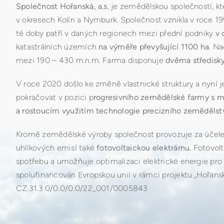
Společnost Hořanská, a.s.
je zemědělskou společností, kt
v okresech Kolín a Nymburk. Společnost vznikla v roce 
té doby patří v daných regionech mezi přední podniky
v 
katastrálních územích
na výměře převyšující 1100 ha
. N
mezi 190 – 430 m.n.m. Farma disponuje
dvěma středisky
V roce 2020 došlo ke změně vlastnické struktury a nyní 
pokračovat v pozici p
rogresivního zemědělské farmy s m
a rostoucím využitím technologie precizního zemědělstv
Kromě zemědělské výroby společnost provozuje za úče
uhlíkových emisí také
fotovoltaickou elektrárnu.
Fotovolt
spotřebu a umožňuje optimalizaci elektrické energie pro 
spolufinancován Evropskou unií v rámci projektu „Hořansk
CZ.31.3.0/0.0/0.0/22_001/0005843