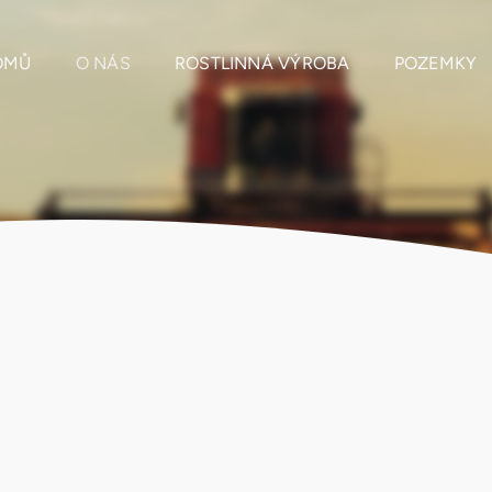
OMŮ
O NÁS
ROSTLINNÁ VÝROBA
POZEMKY